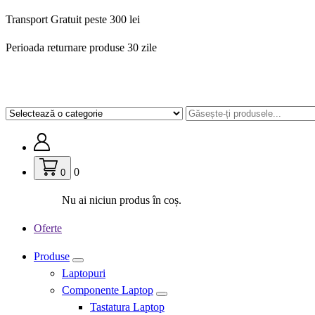
Sari
Transport Gratuit peste 300 lei
la
Perioada returnare produse 30 zile
conținut
0
0
Nu ai niciun produs în coș.
Oferte
Produse
Laptopuri
Componente Laptop
Tastatura Laptop