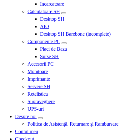
Incarcatoare
Calculatoare SH
Desktop SH
AIO
Desktop SH Barebone (incomplete)
Componente PC
Placi de Baza
Surse SH
Accesorii PC
Monitoare
Imprimante
Servere SH
Retelistica
Supraveghere
UPS-uri
Despre noi
Politica de Asistență, Returnare și Rambursare
Contul meu
Checkout