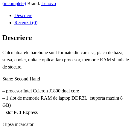
SH
(incomplete)
Brand:
Lenovo
Barebone
Descriere
Lenovo
Recenzii (0)
IdeaCentre
H30-
Descriere
00
90C2
Calculatoarele barebone sunt formate din carcasa, placa de baza,
sursa, cooler, unitate optica; fara procesor, memorie RAM si unitate
de stocare.
Stare: Second Hand
– procesor Intel Celeron J1800 dual core
– 1 slot de memorie RAM de laptop DDR3L (suporta maxim 8
GB)
– slot PCI-Express
! lipsa incarcator