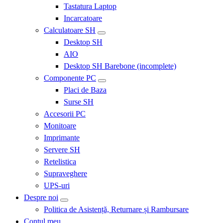
Tastatura Laptop
Incarcatoare
Calculatoare SH
Desktop SH
AIO
Desktop SH Barebone (incomplete)
Componente PC
Placi de Baza
Surse SH
Accesorii PC
Monitoare
Imprimante
Servere SH
Retelistica
Supraveghere
UPS-uri
Despre noi
Politica de Asistență, Returnare și Rambursare
Contul meu