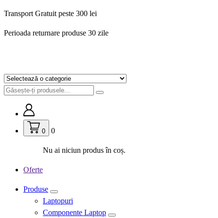
Sari
Transport Gratuit peste 300 lei
la
Perioada returnare produse 30 zile
conținut
0
0
Nu ai niciun produs în coș.
Oferte
Produse
Laptopuri
Componente Laptop