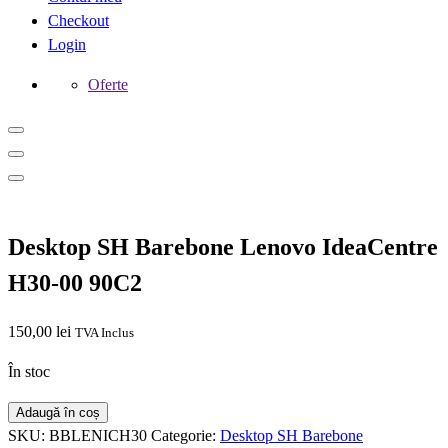
Checkout
Login
Oferte
Desktop SH Barebone Lenovo IdeaCentre
H30-00 90C2
150,00
lei
TVA Inclus
În stoc
Cantitate
Adaugă în coș
Desktop
SKU:
BBLENICH30
Categorie:
Desktop SH Barebone