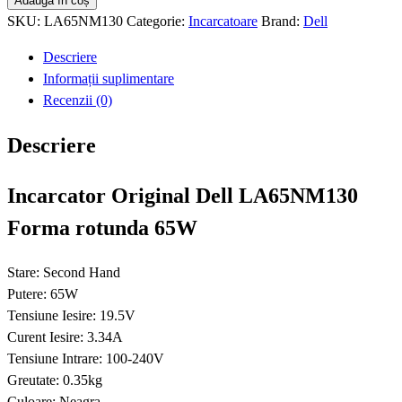
Adaugă în coș
SH
SKU:
LA65NM130
Categorie:
Incarcatoare
Brand:
Dell
Dell
Descriere
LA65NM130
Informații suplimentare
65W
Recenzii (0)
Descriere
Incarcator Original Dell LA65NM130
Forma rotunda 65W
Stare: Second Hand
Putere: 65W
Tensiune Iesire: 19.5V
Curent Iesire: 3.34A
Tensiune Intrare: 100-240V
Greutate: 0.35kg
Culoare: Neagra