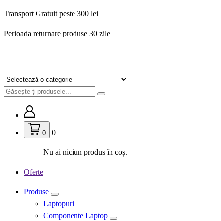
Sari
Transport Gratuit peste 300 lei
la
Perioada returnare produse 30 zile
conținut
0
0
Nu ai niciun produs în coș.
Oferte
Produse
Laptopuri
Componente Laptop