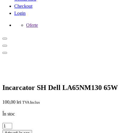
Checkout
Login
Oferte
Incarcator SH Dell LA65NM130 65W
100,00
lei
TVA Inclus
În stoc
Cantitate
Incarcator