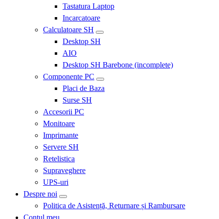
Tastatura Laptop
Incarcatoare
Calculatoare SH
Desktop SH
AIO
Desktop SH Barebone (incomplete)
Componente PC
Placi de Baza
Surse SH
Accesorii PC
Monitoare
Imprimante
Servere SH
Retelistica
Supraveghere
UPS-uri
Despre noi
Politica de Asistență, Returnare și Rambursare
Contul meu